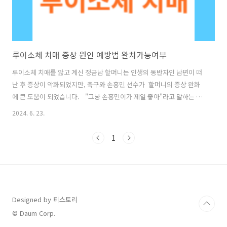
루이소체 치매 증상 원인 예방법 완치가능여부
루이소체 치매를 앓고 계신 정금남 할머니는 인생의 동반자인 남편이 떠
난 후 증상이 악화되었지만, 축구와 손흥민 선수가 할머니의 증상 완화
에 큰 도움이 되었습니다. "그냥 손흥민이가 제일 좋아"라고 말하는 할
머니의 사연이 손흥민 선수에게 전해졌고, 손흥민 선수는 할머니와의 특
2024. 6. 23.
별한 만남을 요청하여 잊지 못할 추억을 만들었습니다. 이 감동적인 영상
을 보고 루이소체 치매에 대해 더 알고 싶어 졌습니다. 생소한 이름을 가
1
진 루이소체 치매의 원인, 증상, 예방 방법, 그리고 완치 가능 여부 등에
대해 자세히 알아보겠습니다. 📣 손흥민과 루이소체 치매 할머니 만남
보러가기 루이소체 치매란 치매는 인지 기능이 저하되어 혼자 독립적
으로 생활할 수 없는 상태를 말합니다. 많은 사람들이 치매를 일으키..
Designed by 티스토리
© Daum Corp.