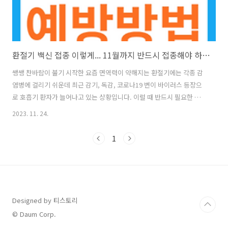
환절기 백신 접종 이렇게... 11월까지 반드시 접종해야 하는 백신
쌩쌩 찬바람이 불기 시작한 요즘 면역력이 약해지는 환절기에는 각종 감
염병에 걸리기 쉬운데 최근 감기, 독감, 코로나19 변이 바이러스 등장으
로 호흡기 환자가 늘어나고 있는 상황입니다. 이럴 때 반드시 필요한 게
백신접종입니다. 특히 호흡기 건강이 약한 기저질환자나 노인에게 꼭 필
2023. 11. 24.
요하지만 코로나19 백신과 독감 백신을 동시에 맞아도 괜찮은지, 새 백
신이 나온다고 들었는데 어떤 이상 반응이 있는지 등 환절기 감염병 예방
1
방법과 백신 접종에 대한 모든 것에 대해서 알아보겠습니다. □ 코로나
19가 여전히 위험한 이유 3가지 ① 코로나19는 사라지지 않았지만 면역
력은 사라지고 있다 현재 우리나라뿐만 아니라 전 세계에서 많은 사람들
이 코로나19 감염과 백신 접종을 통해 면역력을 획득하고 있습니다. 그
러나 우리는 안..
Designed by 티스토리
© Daum Corp.