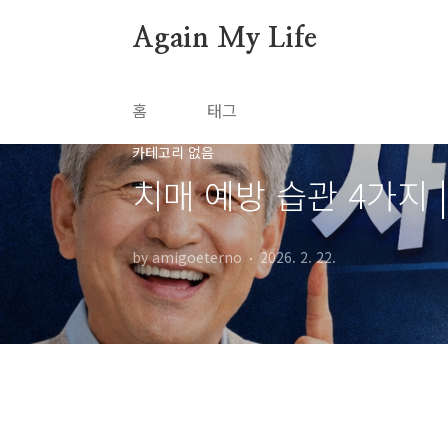
본문 바로가기
Again My Life
홈
태그
카테고리 없음
치매 예방 습관 4가지 
by amigoeterno
2026. 2. 22.