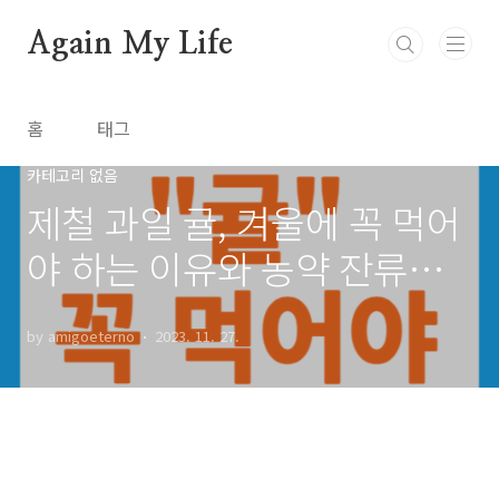
본문 바로가기
Again My Life
홈
태그
카테고리 없음
제철 과일 귤, 겨울에 꼭 먹어
야 하는 이유와 농약 잔류물
제거하는 방법
by amigoeterno
2023. 11. 27.