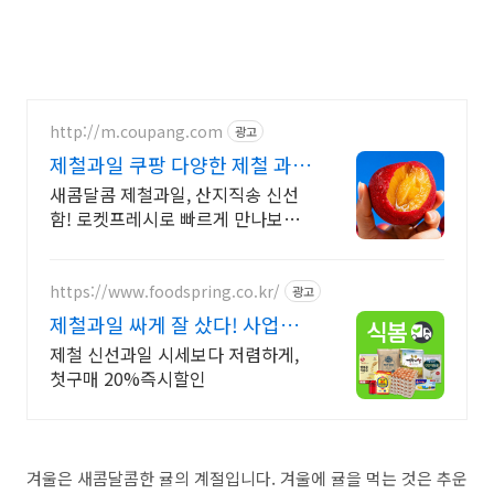
http://m.coupang.com
광고
제철과일 쿠팡 다양한 제철 과일
한눈에
새콤달콤 제철과일, 산지직송 신선
함! 로켓프레시로 빠르게 만나보세
요. 아삭한 제철 과일, 지금 쿠팡에서
당도선별된 프리미엄 상품을 구매하
세요.
https://www.foodspring.co.kr/
광고
제철과일 싸게 잘 샀다! 사업자
전용 특가
제철 신선과일 시세보다 저렴하게,
첫구매 20%즉시할인
겨울은 새콤달콤한 귤의 계절입니다. 겨울에 귤을 먹는 것은 추운