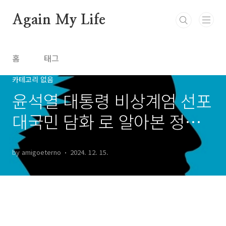
본문 바로가기
Again My Life
홈
태그
카테고리 없음
윤석열 대통령 비상계엄 선포
대국민 담화 로 알아본 정신
상태 전문가들 의견
by amigoeterno
2024. 12. 15.