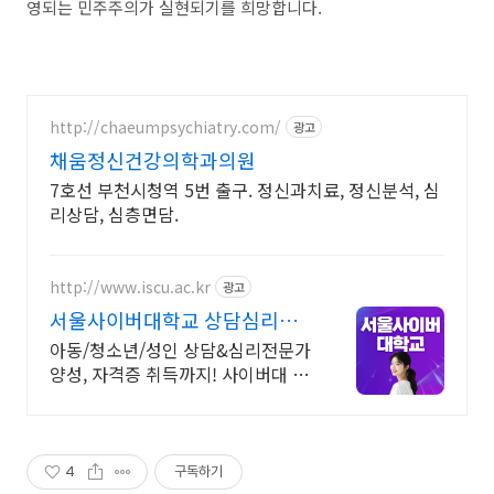
영되는 민주주의가 실현되기를 희망합니다.
http://chaeumpsychiatry.com/
광고
채움정신건강의학과의원
7호선 부천시청역 5번 출구. 정신과치료, 정신분석, 심
리상담, 심층면담.
http://www.iscu.ac.kr
광고
서울사이버대학교 상담심리학
과 2026 가을학기 신편입생
아동/청소년/성인 상담&심리전문가
양성, 자격증 취득까지! 사이버대 신
입생 수 1위 장학금 지급 1위, 학사
석사 박사 온라인복수학위까지
4
구독하기